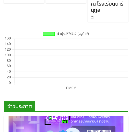
ณ โรงเรียนนารี
นุกูล
ข่าวประกาศ