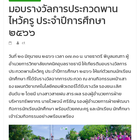
มอบรางวัลการประกวดพาน
ไหว้ครู ประจำปีการศึกษา
๒๕๖๖
ct
วันที่ ๒๐ มิถุนายน ๒๕๖๖ เวลา ๐๗.๓๐ น. นายธาตรี พิบูลมณฑา ผู้
อำนวยการวิทยาลัยเทคนิคอุบลราชธานี ให้เกียรติมอบรางวัลการ
ประกวดพานไหว้ครู ประจำปีการศึกษา ๒๕๖๖ ให้แก่ตัวแทนนักเรียน
นักศึกษา ที่ได้รับรางวัลจากการประกวด ณ ลานกิจกรรมหน้าเสา
ธง แผนกวิชาเทคโนโลยีคอมพิวเตอร์ได้รับรางวัล รองชนะเลิศ
อันดับ ๒ โดยมี นางสาวสายฝน สาระผล รองผู้อำนวยการฝ่าย
บริหารทรัพยากร นายไวพจน์ ศรีธัญ รองผู้อำนวยการฝ่ายพัฒนา
กิจการนักเรียนนักศึกษา พร้อมด้วยคณะครู และนักเรียน นักศึกษา
เข้าร่วมกิจกรรมอย่างพร้อมเพรียง