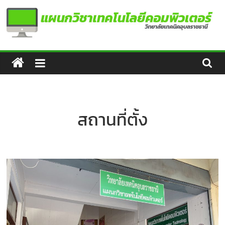
Skip
to
content
แผนก
วิชา
เทคโนโลยี
สถานที่ตั้ง
คอมพิวเตอร์